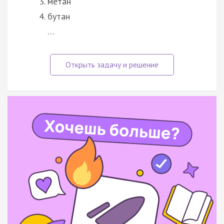
метан
бутан
…