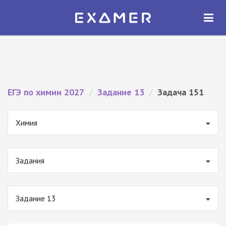
Экзамер — ЕГЭ 2027
×
ОТКРЫТЬ
Экзамер
Бесплатно - В Google Play
ЕГЭ по химии 2027
/
Задание 13
/
Задача 151
Химия
Задания
Задание 13