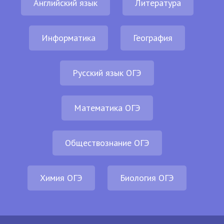
Английский язык
Литература
Информатика
География
Русский язык ОГЭ
Математика ОГЭ
Обществознание ОГЭ
Химия ОГЭ
Биология ОГЭ