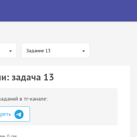
Задание 13
и: задача 13
аданий в тг-канале:
треть
ин. 0 сек.