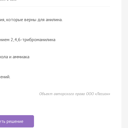
я, которые верны для анилина.
нием 2,4,6-триброманилина
зола и аммиака
ений.
Объект авторского права ООО «Легион»
еть решение