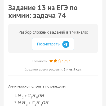
Задание 13 из ЕГЭ по
химии: задача 74
Разбор сложных заданий в тг-канале:
Посмотреть
Сложность:
Среднее время решения:
1 мин. 3 сек.
Амин можно получить по реакциям.
+
N
C
H
O
H
2
2
5
+
N
H
C
H
O
H
3
2
5