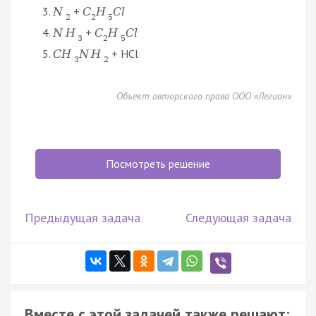
+
N
C
H
C
l
2
2
5
+
N
H
C
H
C
l
3
2
5
+ HCl
C
H
N
H
3
2
Объект авторского права ООО «Легион»
Посмотреть решение
Предыдущая задача
Следующая задача
Вместе с этой задачей также решают: