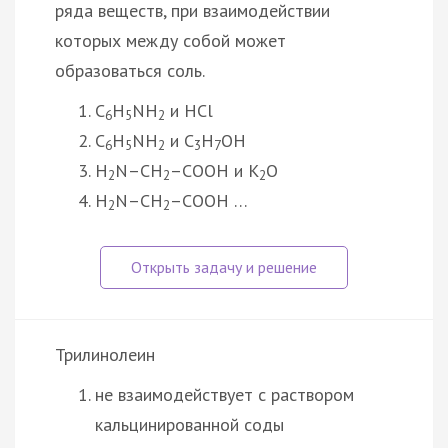
ряда веществ, при взаимодействии
которых между собой может
образоваться соль.
C
H
NH
и HCl
6
5
2
C
H
NH
и C
H
OH
6
5
2
3
7
H
N–CH
–COOH и K
O
2
2
2
H
N–CH
–COOH …
2
2
Трилинолеин
не взаимодействует с раствором
кальцинированной соды