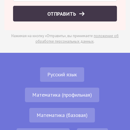
ОТПРАВИТЬ
Нажимая на кнопку «Отправить», вы принимаете
положение об
обработке персональных данных
.
Русский язык
Математика (профильная)
Математика (базовая)