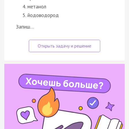
метанол
йодоводород
Запиш…