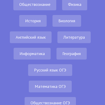
Обществознание
Физика
История
Биология
Английский язык
Литература
Информатика
География
Русский язык ОГЭ
Математика ОГЭ
Обществознание ОГЭ