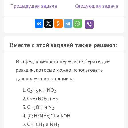
Предыдущая задача
Следующая задача
Вместе с этой задачей также решают:
Из предложенного перечня выберите две
реакции, которые можно использовать
для получения этиламина.
C
H
и HNO
2
6
2
C
H
NO
и H
2
5
2
2
CH
OH и N
3
2
[C
H
NH
]Cl и KOH
2
5
3
CH
CH
и NH
3
3
3