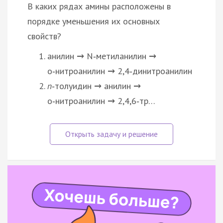
В каких рядах амины расположены в
порядке уменьшения их основных
свойств?
анилин
N‑метиланилин
→
→
о‑нитроанилин
2,4‑динитроанилин
→
п
‑толуидин
анилин
→
→
о‑нитроанилин
2,4,6‑тр…
→