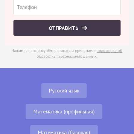
ОТПРАВИТЬ
Нажимая на кнопку «Отправить», вы принимаете
положение об
обработке персональных данных
.
Русский язык
Математика (профильная)
Математика (базовая)