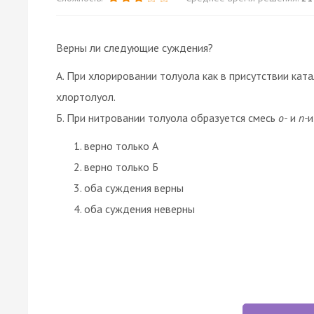
Верны ли следующие суждения?
А. При хлорировании толуола как в присутствии кат
хлортолуол.
Б. При нитровании толуола образуется смесь
о-
и
п-
и
верно только А
верно только Б
оба суждения верны
оба суждения неверны