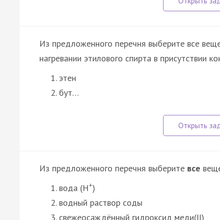
Из предложенного перечня выберите все веще
нагревании этилового спирта в присутствии к
этен
бут…
Из предложенного перечня выберите
все
веще
+
вода (Н
)
водный раствор соды
свежеосаждённый гидроксид меди(II)