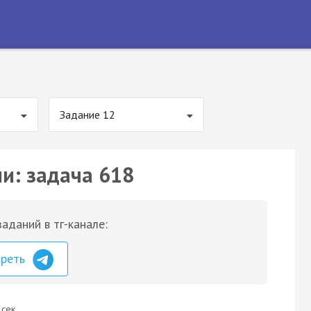
Задание 12
ии: задача 618
аданий в тг-канале:
треть
 сек.