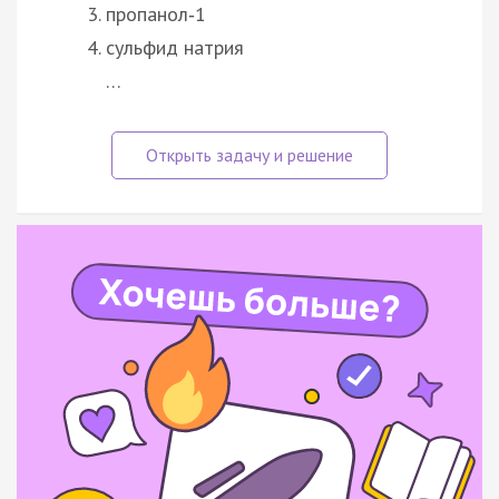
пропанол‑1
сульфид натрия
…