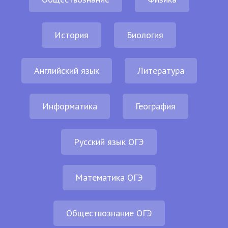
История
Биология
Английский язык
Литература
Информатика
География
Русский язык ОГЭ
Математика ОГЭ
Обществознание ОГЭ