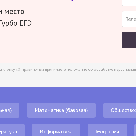
и место
Турбо ЕГЭ
а кнопку «Отправить», вы принимаете
положение об обработке персональн
ьная)
Математика (базовая)
Общество
ература
Информатика
География