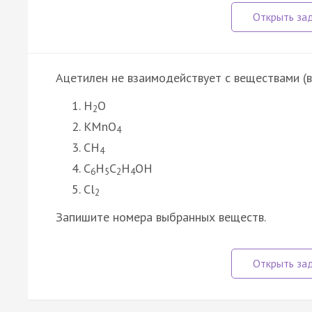
Ацетилен не взаимодействует с веществами (
H
O
2
KMnO
4
CH
4
C
H
C
H
OH
6
5
2
4
Cl
2
Запишите номера выбранных веществ.