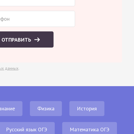
ОТПРАВИТЬ
ых данных
.
знание
Физика
История
Русский язык ОГЭ
Математика ОГЭ