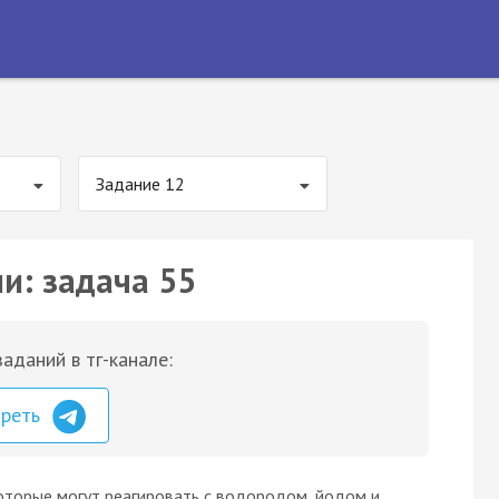
Задание 12
и: задача 55
аданий в тг-канале:
треть
оторые могут реагировать с водородом, йодом и