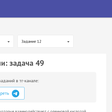
Задание 12
и: задача 49
аданий в тг-канале:
треть
 которые взаимодействуют с олеиновой кислотой.