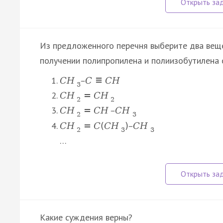
Из предложенного перечня выберите два вещ
получении полипропилена и полиизобутилена 
C
H
–
C
≡
C
H
3
C
H
=
C
H
2
2
C
H
=
C
H
–
C
H
2
3
C
H
=
C
(
C
H
)
–
C
H
2
3
3
…
Какие суждения верны?