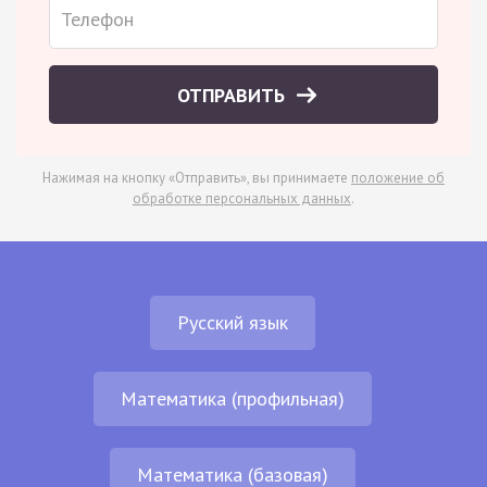
ОТПРАВИТЬ
Нажимая на кнопку «Отправить», вы принимаете
положение об
обработке персональных данных
.
Русский язык
Математика (профильная)
Математика (базовая)