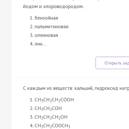
йодом и хлороводородом.
бензойная
пальмитиновая
олеиновая
лин…
С каждым из веществ: кальций, гидроксид нат
CH
CH
CH
COOH
3
2
2
CH
CH
COH
3
2
CH
CH
CH
OH
3
2
2
CH
CH
COOCH
3
2
3