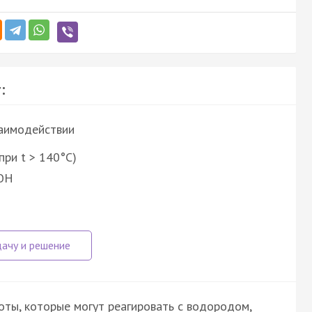
:
заимодействии
при t > 140°C)
KOH
оты, которые могут реагировать с водородом,