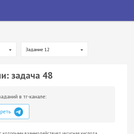
Задание 12
и: задача 48
аданий в тг-канале:
треть
с которыми взаимодействует уксусная кислота.