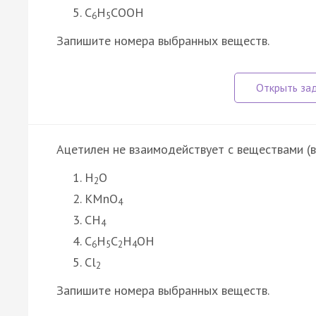
C
H
COOH
6
5
Запишите номера выбранных веществ.
Ацетилен не взаимодействует с веществами (
H
O
2
KMnO
4
CH
4
C
H
C
H
OH
6
5
2
4
Cl
2
Запишите номера выбранных веществ.