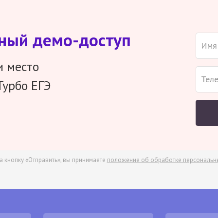
тный демо-доступ
и место
Турбо ЕГЭ
а кнопку «Отправить», вы принимаете
положение об обработке персональн