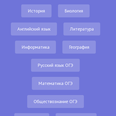
История
Биология
Английский язык
Литература
Информатика
География
Русский язык ОГЭ
Математика ОГЭ
Обществознание ОГЭ