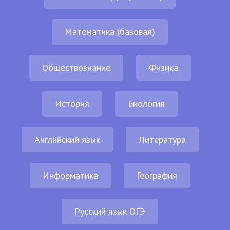
Математика (базовая)
Обществознание
Физика
История
Биология
Английский язык
Литература
Информатика
География
Русский язык ОГЭ