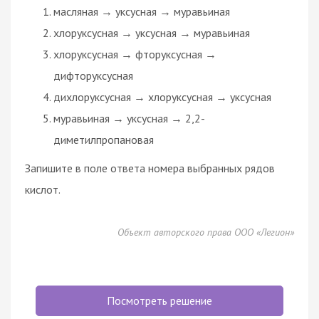
масляная → уксусная → муравьиная
хлоруксусная → уксусная → муравьиная
хлоруксусная → фторуксусная →
дифторуксусная
дихлоруксусная → хлоруксусная → уксусная
муравьиная → уксусная → 2,2-
диметилпропановая
Запишите в поле ответа номера выбранных рядов
кислот.
Объект авторского права ООО «Легион»
Посмотреть решение