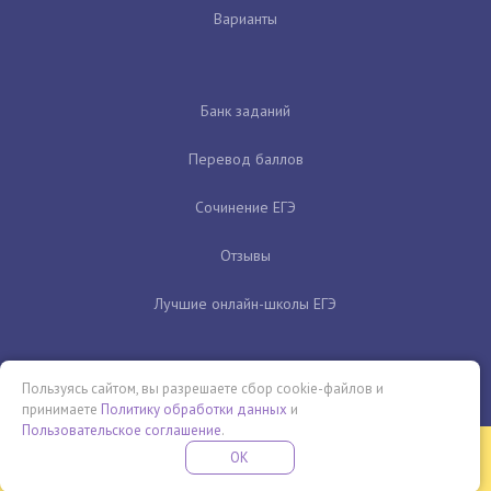
Варианты
Банк заданий
Перевод баллов
Сочинение ЕГЭ
Отзывы
Лучшие онлайн-школы ЕГЭ
Пользуясь сайтом, вы разрешаете сбор cookie-файлов и
принимаете
Политику обработки данных
и
Пользовательское соглашение
.
Бесплатная летняя школа
OK
ПОДРОБНЕЕ
ПРОВЕДИ ЭТО ЛЕТО С ПОЛЬЗОЙ