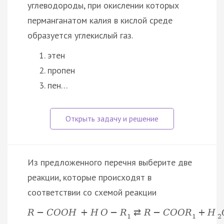
углеводороды, при окислении которых
перманганатом калия в кислой среде
образуется углекислый газ.
этен
пропен
пен…
Из предложенного перечня выберите две
реакции, которые происходят в
соответствии со схемой реакции
R
−
C
O
O
H
+
H
O
−
R
⇄
R
−
C
O
O
R
+
H
1
1
2