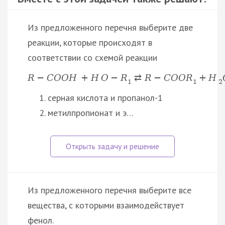
Из предложенного перечня выберите две
реакции, которые происходят в
соответствии со схемой реакции
R
−
C
O
O
H
+
H
O
−
R
⇄
R
−
C
O
O
R
+
H
1
1
2
серная кислота и пропанол-1
метилпропионат и э…
Из предложенного перечня выберите все
вещества, с которыми взаимодействует
фенол.