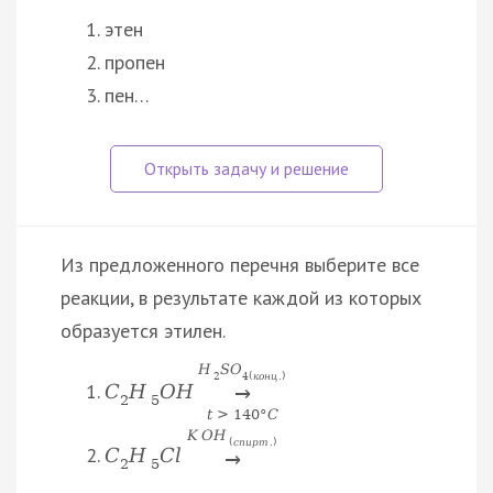
этен
пропен
пен…
Из предложенного перечня выберите все
реакции, в результате каждой из которых
образуется этилен.
H
S
O
2
4
(
к
о
н
ц
.
)
C
H
O
H
→
2
5
t
>
140
°
C
K
O
H
(
с
п
и
р
т
.
)
C
H
C
l
→
2
5
…