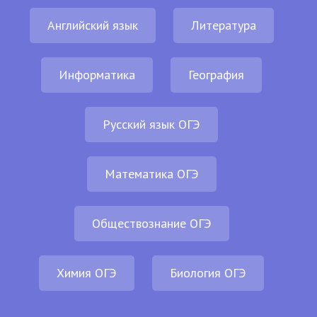
Английский язык
Литература
Информатика
География
Русский язык ОГЭ
Математика ОГЭ
Обществознание ОГЭ
Химия ОГЭ
Биология ОГЭ