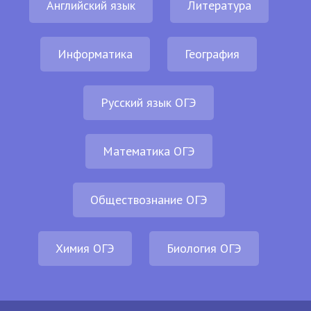
Английский язык
Литература
Информатика
География
Русский язык ОГЭ
Математика ОГЭ
Обществознание ОГЭ
Химия ОГЭ
Биология ОГЭ