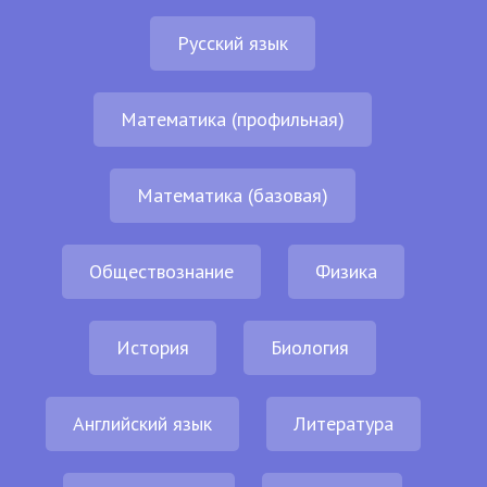
Русский язык
Математика (профильная)
Математика (базовая)
Обществознание
Физика
История
Биология
Английский язык
Литература