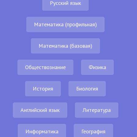
Русский язык
Математика (профильная)
Математика (базовая)
Обществознание
Физика
История
Биология
Английский язык
Литература
Информатика
География