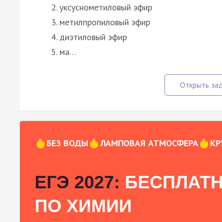
уксуснометиловый эфир
метилпропиловый эфир
диэтиловый эфир
ма…
БЕЗ ВОДЫ
ЛАМПОВАЯ АТМОСФЕРА
КР
ЕГЭ 2027:
БЕСПЛАТН
ПО ХИМИИ