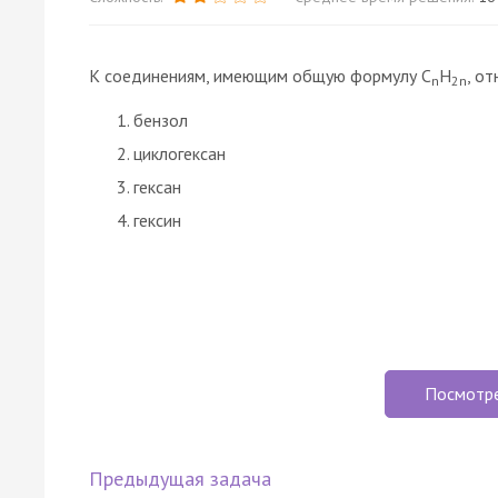
К соединениям, имеющим общую формулу С
H
, о
n
2n
бензол
циклогексан
гексан
гексин
Посмотр
Предыдущая задача