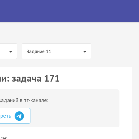
Задание 11
ии: задача 171
аданий в тг-канале:
треть
 сек.