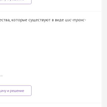
ества, которые существуют в виде
цис-транс-
е…