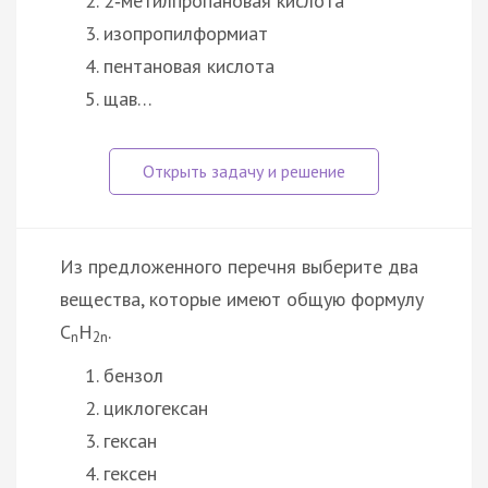
2‑метилпропановая кислота
изопропилформиат
пентановая кислота
щав…
Из предложенного перечня выберите два
вещества, которые имеют общую формулу
С
H
.
n
2n
бензол
циклогексан
гексан
гексен