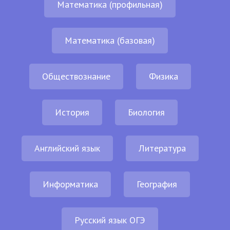
Математика (профильная)
Математика (базовая)
Обществознание
Физика
История
Биология
Английский язык
Литература
Информатика
География
Русский язык ОГЭ