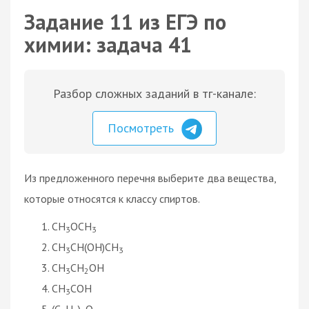
Задание 11 из ЕГЭ по
химии: задача 41
Разбор сложных заданий в тг-канале:
Посмотреть
Из предложенного перечня выберите два вещества,
которые относятся к классу спиртов.
CH
OCH
3
3
CH
CH(OH)CH
3
3
CH
CH
OH
3
2
CH
COH
3
(C
H
)
O