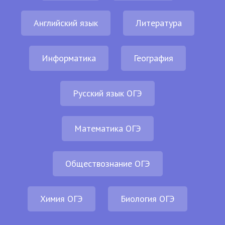
Английский язык
Литература
Информатика
География
Русский язык ОГЭ
Математика ОГЭ
Обществознание ОГЭ
Химия ОГЭ
Биология ОГЭ