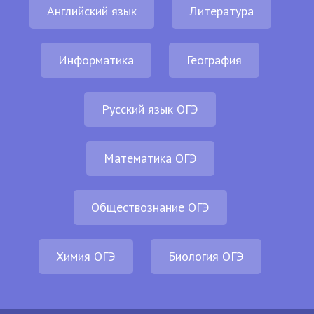
Английский язык
Литература
Информатика
География
Русский язык ОГЭ
Математика ОГЭ
Обществознание ОГЭ
Химия ОГЭ
Биология ОГЭ