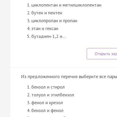
циклопентан и метилциклопентан
бутен и пентен
циклопропан и пропан
этан и гексан
бутадиен-1,2 и…
Из предложенного перечня выберите все пары
бензол и стирол
толуол и этилбензол
фенол и крезол
бензол и фенол