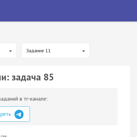
Задание 11
и: задача 85
аданий в тг-канале:
треть
 сек.