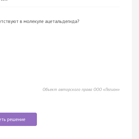
утствуют в молекуле ацетальдегида?
Объект авторского права ООО «Легион»
еть решение