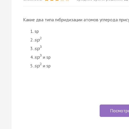
Какие два типа гибридизации атомов углерода прис
sp
2
s
p
3
s
p
3
и sp
s
p
2
и sp
s
p
Посмотр