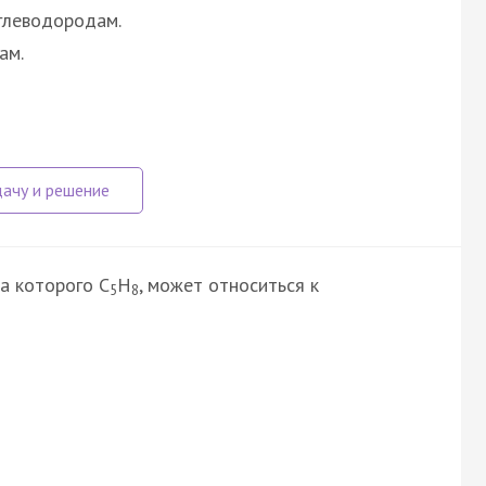
глеводородам.
ам.
а которого С
Н
, может относиться к
5
8