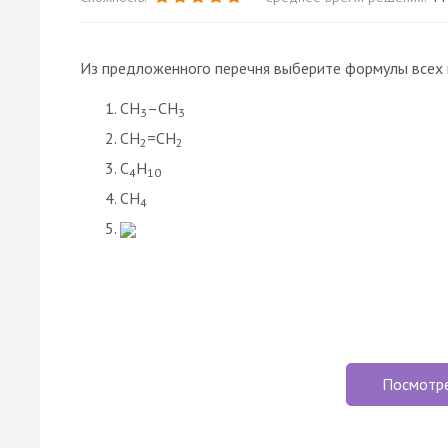
Из предложенного перечня выберите формулы всех 
CH
–CH
3
3
CH
=CH
2
2
C
H
4
10
CH
4
Посмотр