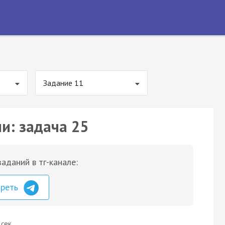
Задание 11
и: задача 25
аданий в тг-канале:
треть
 сек.