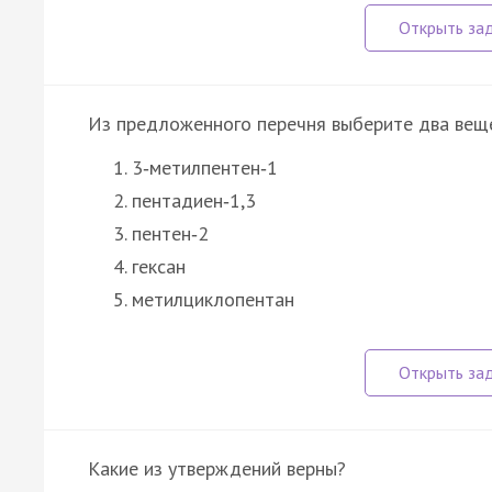
Из предложенного перечня выберите два веще
3‑метилпентен‑1
пентадиен‑1,3
пентен‑2
гексан
метилциклопентан
Какие из утверждений верны?