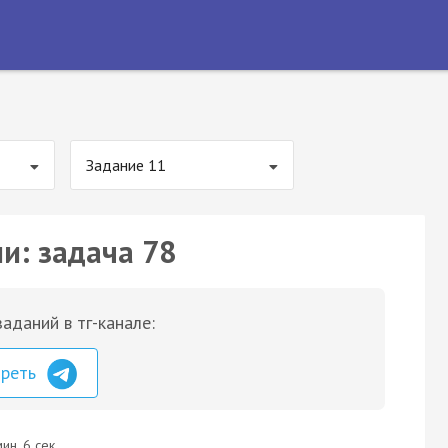
Задание 11
и: задача 78
аданий в тг-канале:
треть
ин. 6 сек.