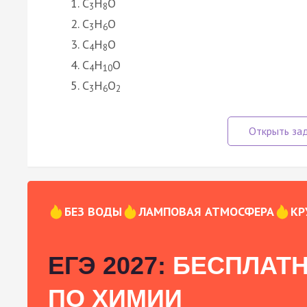
C
H
O
3
8
C
H
O
3
6
C
H
O
4
8
C
H
O
4
10
C
H
O
3
6
2
БЕЗ ВОДЫ
ЛАМПОВАЯ АТМОСФЕРА
КР
ЕГЭ 2027:
БЕСПЛАТН
ПО ХИМИИ