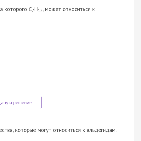
а которого С
Н
, может относиться к
7
12
ства, которые могут относиться к альдегидам.