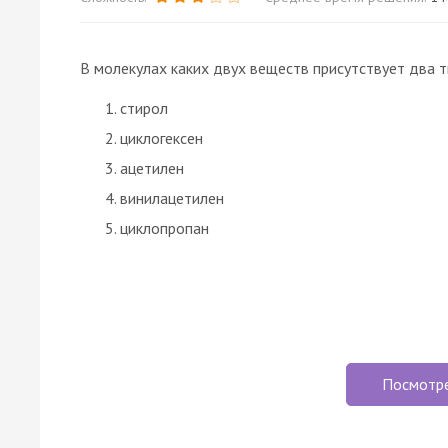
В молекулах каких двух веществ присутствует два 
стирол
циклогексен
ацетилен
винилацетилен
циклопропан
Посмотр