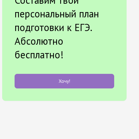
Составим твой
персональный план
подготовки к ЕГЭ.
Абсолютно
бесплатно!
Хочу!