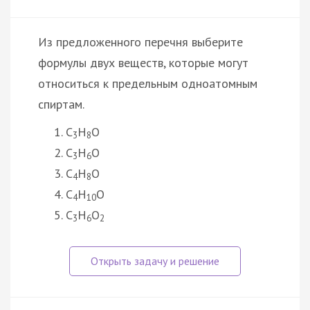
Из предложенного перечня выберите
формулы двух веществ, которые могут
относиться к предельным одноатомным
спиртам.
C
H
O
3
8
C
H
O
3
6
C
H
O
4
8
C
H
O
4
10
C
H
O
3
6
2