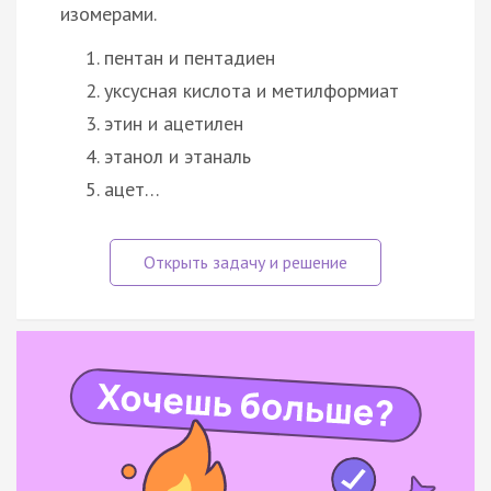
изомерами.
пентан и пентадиен
уксусная кислота и метилформиат
этин и ацетилен
этанол и этаналь
ацет…