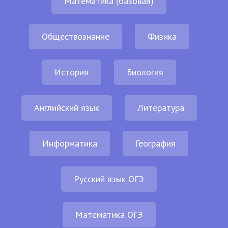
Математика (базовая)
Обществознание
Физика
История
Биология
Английский язык
Литература
Информатика
География
Русский язык ОГЭ
Математика ОГЭ