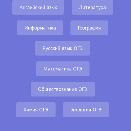
Английский язык
Литература
Информатика
География
Русский язык ОГЭ
Математика ОГЭ
Обществознание ОГЭ
Химия ОГЭ
Биология ОГЭ