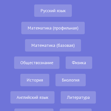
Русский язык
Математика (профильная)
Математика (базовая)
Обществознание
Физика
История
Биология
Английский язык
Литература