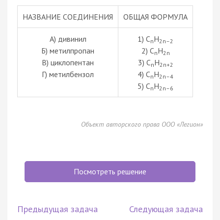
НАЗВАНИЕ СОЕДИНЕНИЯ
ОБЩАЯ ФОРМУЛА
А) дивинил
1) C
H
n
2n–2
Б) метилпропан
2) C
H
n
2n
В) циклопентан
3) C
H
n
2n+2
Г) метилбензол
4) C
H
n
2n–4
5) C
H
n
2n–6
Объект авторского права ООО «Легион»
Посмотреть решение
Предыдущая задача
Следующая задача