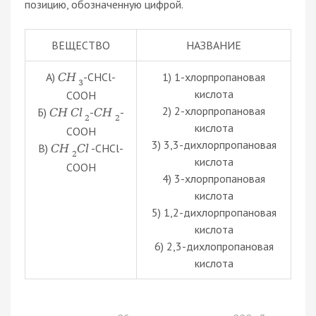
позицию, обозначенную цифрой.
ВЕЩЕСТВО
НАЗВАНИЕ
А)
-CHCl-
1) 1-хлорпропановая
C
H
3
кислота
COOH
2) 2-хлорпропановая
Б)
-
-
C
H
C
l
C
H
2
2
кислота
COOH
3) 3,3-дихлорпропановая
В)
-CHCl-
C
H
C
l
2
кислота
COOH
4) 3-хлорпропановая
кислота
5) 1,2-дихлорпропановая
кислота
6) 2,3-дихлопропановая
кислота