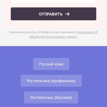
ОТПРАВИТЬ
Нажимая на кнопку «Отправить», вы принимаете
положение об
обработке персональных данных
.
Русский язык
Математика (профильная)
Математика (базовая)