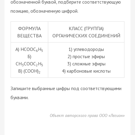
обозначенной буквой, подберите соответствующую
позицию, обозначенную цифрой.
ФОРМУЛА
КЛАСС (ГРУППА)
ВЕЩЕСТВА
ОРГАНИЧЕСКИХ СОЕДИНЕНИЙ
А) HCOOC
H
1) углеводороды
6
5
Б)
2) простые эфиры
CH
COOC
H
3) сложные эфиры
3
2
5
В) (COOH)
4) карбоновые кислоты
2
Запишите выбранные цифры под соответствующими
буквами.
Объект авторского права ООО «Легион»