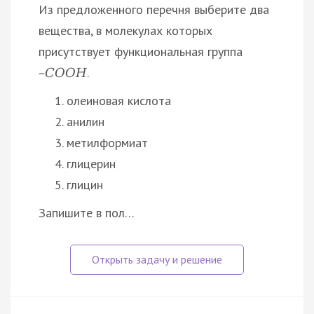
Из предложенного перечня выберите два
вещества, в молекулах которых
присутствует функциональная группа
.
–
С
О
О
Н
олеиновая кислота
анилин
метилформиат
глицерин
глицин
Запишите в пол…