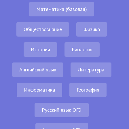
Математика (базовая)
Обществознание
Физика
История
Биология
Английский язык
Литература
Информатика
География
Русский язык ОГЭ