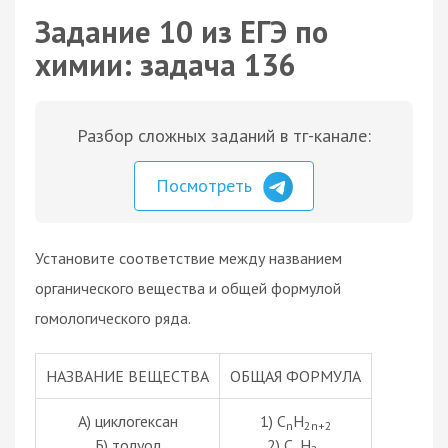
Задание 10 из ЕГЭ по
химии: задача 136
Разбор сложных заданий в тг-канале:
Посмотреть
Установите соответствие между названием
органического вещества и общей формулой
гомологического ряда.
НАЗВАНИЕ ВЕЩЕСТВА
ОБЩАЯ ФОРМУЛА
А) циклогексан
1) C
H
n
2n+2
Б) толуол
2) C
H