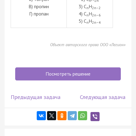
n
2n
В) пропин
3) C
H
n
2n–2
Г) пропан
4) C
H
n
2n–6
5) C
H
n
2n–4
Объект авторского права ООО «Легион»
Посмотреть решение
Предыдущая задача
Следующая задача