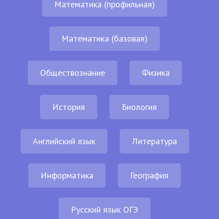
Математика (профильная)
Математика (базовая)
Обществознание
Физика
История
Биология
Английский язык
Литература
Информатика
География
Русский язык ОГЭ