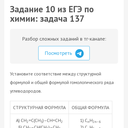
Задание 10 из ЕГЭ по
химии: задача 137
Разбор сложных заданий в тг-канале:
Посмотреть
Установите соответствие между структурной
формулой и общей формулой гомологического ряда
углеводородов.
СТРУКТУРНАЯ ФОРМУЛА
ОБЩАЯ ФОРМУЛА
А) CH
=C(CH
)–CH=CH
1) C
H
2
3
2
n
2n–6
Б) CH
–CH(CH
)–CH
2) C
H