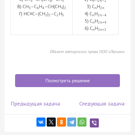
3
3
3
n
2n–2
В) CH
–C
H
–CH(CH
)
3) C
H
3
6
4
3
2
n
2n
Г) HC≡C–(CH
)
–C
H
4) C
H
2
2
2
5
n
2n–4
5) C
H
n
2n+4
6) C
H
n
2n+2
Объект авторского права ООО «Легион»
Посмотреть решение
Предыдущая задача
Следующая задача