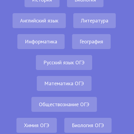
Английский язык
Литература
Информатика
География
Русский язык ОГЭ
Математика ОГЭ
Обществознание ОГЭ
Химия ОГЭ
Биология ОГЭ