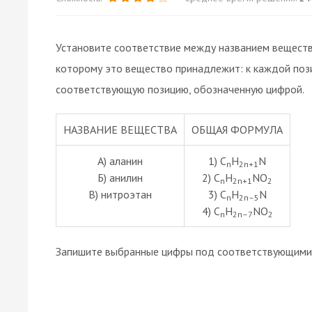
Установите соответствие между названием вещества
которому это вещество принадлежит: к каждой поз
соответствующую позицию, обозначенную цифрой.
НАЗВАНИЕ ВЕЩЕСТВА
ОБЩАЯ ФОРМУЛА
А) аланин
1) C
H
N
n
2n+1
Б) анилин
2) C
H
NO
n
2n+1
2
В) нитроэтан
3) C
H
N
n
2n–5
4) C
H
NO
n
2n–7
2
Запишите выбранные цифры под соответствующими 