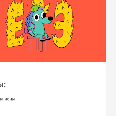
ы:
на ионы