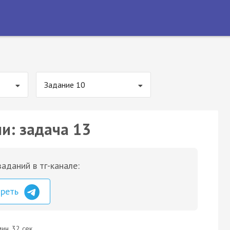
Задание 10
и: задача 13
аданий в тг-канале:
треть
ин. 32 сек.