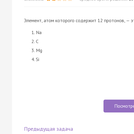
Элемент, атом которого содержит 12 протонов, — э
Na
C
Mg
Si
Посмотр
Предыдущая задача