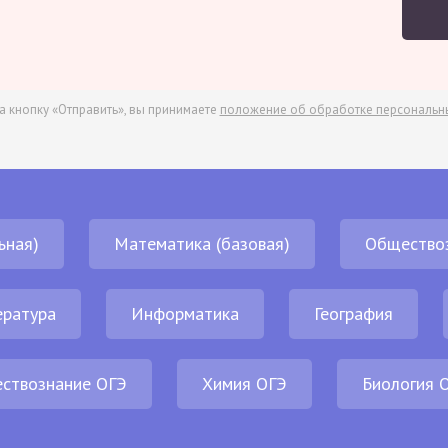
а кнопку «Отправить», вы принимаете
положение об обработке персональн
ьная)
Математика (базовая)
Общество
ература
Информатика
География
ствознание ОГЭ
Химия ОГЭ
Биология 