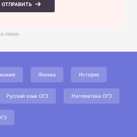
ОТПРАВИТЬ
ых данных
.
знание
Физика
История
Русский язык ОГЭ
Математика ОГЭ
ОГЭ