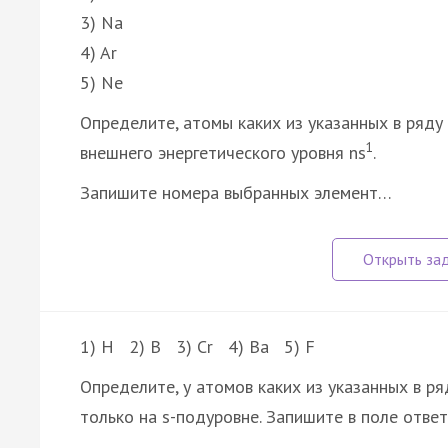
3) Na
4) Ar
5) Ne
Определите, атомы каких из указанных в ряд
1
внешнего энергетического уровня ns
.
Запишите номера выбранных элемент…
1) H 2) B 3) Cr 4) Ba 5) F
Определите, у атомов каких из указанных в р
только на s-подуровне. Запишите в поле отв