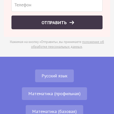
ОТПРАВИТЬ
Нажимая на кнопку «Отправить», вы принимаете
положение об
обработке персональных данных
.
Русский язык
Математика (профильная)
Математика (базовая)