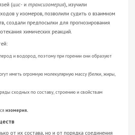
зей (
цис-
и
трансизомерия
), изучили
ходов у изомеров, позволили судить о взаимном
тв, создали предпосылки для прогнозирования
отекания химических реакций.
ей:
глерод и водород, поэтому при горении они образуют
гут иметь огромную молекулярную массу (белки, жиры,
ряды сходных по составу, строению и свойствам
тся
изомерия.
ществ
ько от их состава, но и от порядка соединения