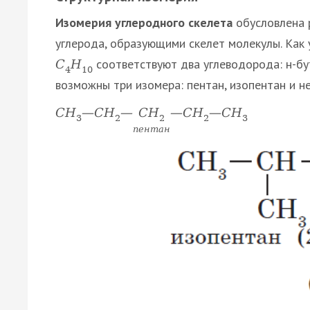
Изомерия углеродного скелета
обусловлена 
углерода, образующими скелет молекулы. Как
соответствуют два углеводорода: н-бу
С
Н
4
10
возможны три изомера: пентан, изопентан и н
С
Н
С
Н
—
С
Н
—
—
С
Н
—
С
Н
2
3
2
2
3
п
е
н
т
а
н