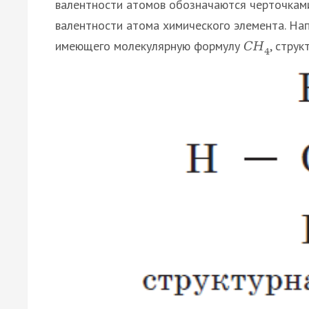
валентности атомов обозначаются черточками
валентности атома химического элемента. Нап
имеющего молекулярную формулу
, стру
С
Н
4