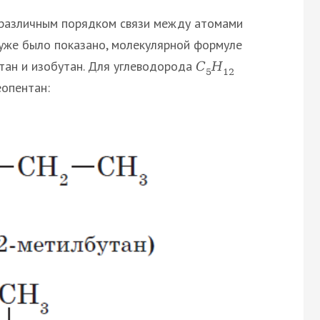
различным порядком связи между атомами
 уже было показано, молекулярной формуле
тан и изобутан. Для углеводорода
С
Н
5
12
еопентан: