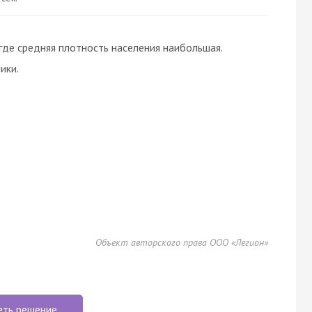
где средняя плотность населения наибольшая.
ики.
Объект авторского права ООО «Легион»
еть решение