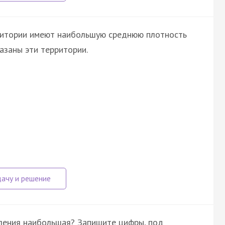
рритории имеют наибольшую среднюю плотность
азаны эти территории.
еления наибольшая? Запишите цифры, под