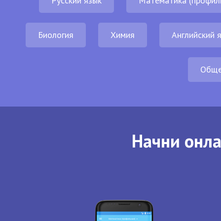
Русский язык
Математика (профил
Биология
Химия
Английский 
Обще
Начни онла