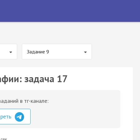
Задание 9
афии: задача 17
аданий в тг-канале:
треть
 сек.