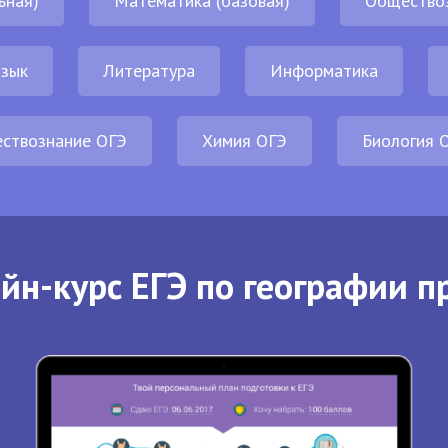
ьная)
Математика (базовая)
Общество
язык
Литература
Информатика
ствознание ОГЭ
Химия ОГЭ
Биология 
йн-курс ЕГЭ по географии п