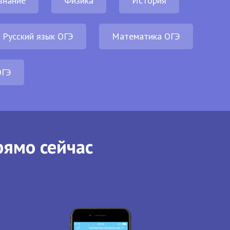
знание
Физика
История
Русский язык ОГЭ
Математика ОГЭ
ОГЭ
рямо сейчас