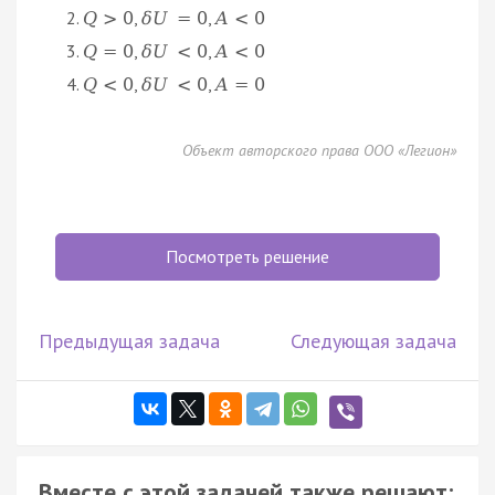
,
,
Q
>
0
δ
U
=
0
A
<
0
,
,
Q
=
0
δ
U
<
0
A
<
0
,
,
Q
<
0
δ
U
<
0
A
=
0
Объект авторского права ООО «Легион»
Посмотреть решение
Предыдущая задача
Следующая задача
Вместе с этой задачей также решают: