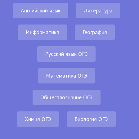
Английский язык
Литература
Информатика
География
Русский язык ОГЭ
Математика ОГЭ
Обществознание ОГЭ
Химия ОГЭ
Биология ОГЭ