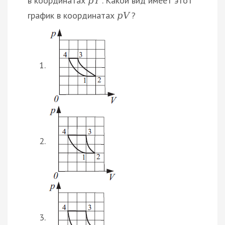
в координатах
. Какой вид имеет этот
p
T
график в координатах
?
p
V