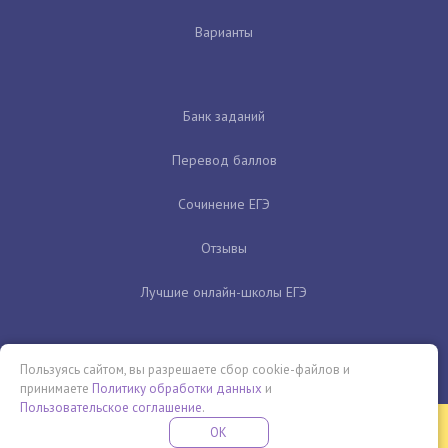
Варианты
Банк заданий
Перевод баллов
Сочинение ЕГЭ
Отзывы
Лучшие онлайн-школы ЕГЭ
Пользуясь сайтом, вы разрешаете сбор cookie-файлов и
принимаете
Политику обработки данных
и
Пользовательское соглашение
.
Бесплатная летняя школа
OK
ПОДРОБНЕЕ
ПРОВЕДИ ЭТО ЛЕТО С ПОЛЬЗОЙ