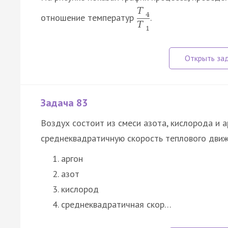
T
4
отношение температур
.
T
1
Задача 83
Воздух состоит из смеси азота, кислорода и а
среднеквадратичную скорость теплового дви
аргон
азот
кислород
среднеквадратичная скор…