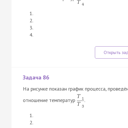
T
4
Задача 86
На рисунке показан график процесса, проведё
T
1
отношение температур
.
T
3