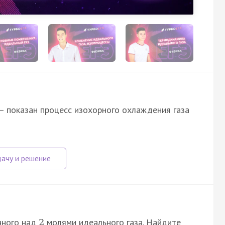
 4 — показан процесс изохорного охлаждения газа
нного над
молями идеального газа. Найдите
2