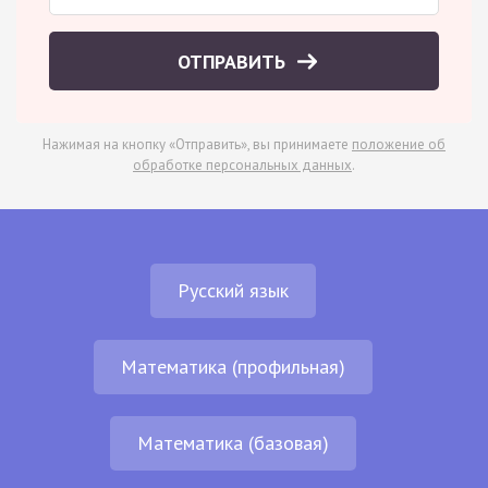
ОТПРАВИТЬ
Нажимая на кнопку «Отправить», вы принимаете
положение об
обработке персональных данных
.
Русский язык
Математика (профильная)
Математика (базовая)