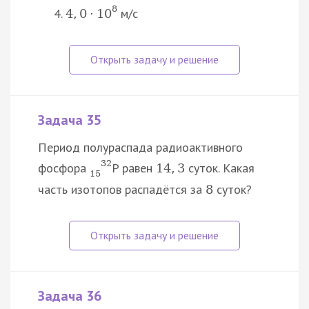
8
м/c
4
,
0
⋅
10
Задача 35
Период полураспада радиоактивного
32
фосфора
P равен
суток. Какая
14
,
3
15
часть изотопов распадётся за
суток?
8
Задача 36