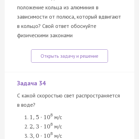
положение кольца из алюминия в
зависимости от полюса, который вдвигают
в кольцо? Свой ответ обоснуйте
физическими законами
Задача 34
С какой скоростью свет распространяется
в воде?
8
м/c
1
,
5
⋅
10
8
м/c
2
,
3
⋅
10
8
м/c
3
,
0
⋅
10