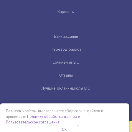
Варианты
Банк заданий
Перевод баллов
Сочинение ЕГЭ
Отзывы
Лучшие онлайн-школы ЕГЭ
Пользуясь сайтом, вы разрешаете сбор cookie-файлов и
принимаете
Политику обработки данных
и
Пользовательское соглашение
.
Бесплатная летняя школа
OK
ПОДРОБНЕЕ