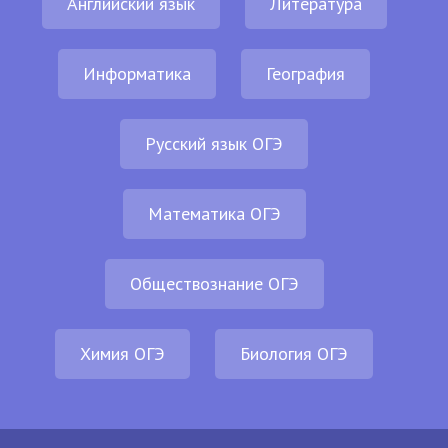
Английский язык
Литература
Информатика
География
Русский язык ОГЭ
Математика ОГЭ
Обществознание ОГЭ
Химия ОГЭ
Биология ОГЭ