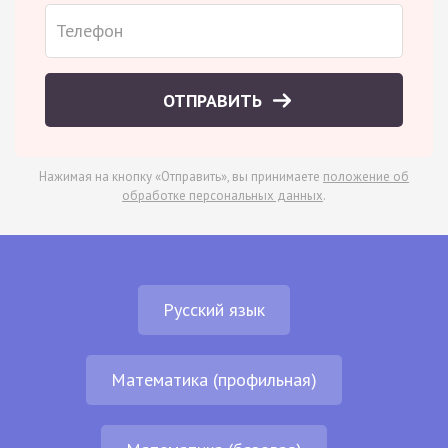
ОТПРАВИТЬ
Нажимая на кнопку «Отправить», вы принимаете
положение об
обработке персональных данных
.
Русский язык
Математика (профильная)