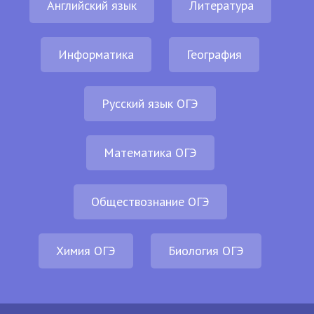
Английский язык
Литература
Информатика
География
Русский язык ОГЭ
Математика ОГЭ
Обществознание ОГЭ
Химия ОГЭ
Биология ОГЭ