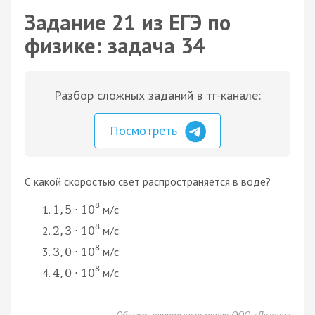
Задание 21 из ЕГЭ по
физике: задача 34
Разбор сложных заданий в тг-канале:
Посмотреть
С какой скоростью свет распространяется в воде?
8
м/c
1
,
5
⋅
10
8
м/c
2
,
3
⋅
10
8
м/c
3
,
0
⋅
10
8
м/c
4
,
0
⋅
10
Объект авторского права ООО «Легион»