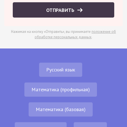
ОТПРАВИТЬ
Нажимая на кнопку «Отправить», вы принимаете
положение об
обработке персональных данных
.
Русский язык
Математика (профильная)
Математика (базовая)