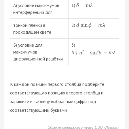
А) условие максимумов
1)
δ
=
m
λ
интерференции для
тонкой плёнки в
2)
d
sin
ϕ
=
m
λ
проходящем свете
Б) условие для
3)
√
2
2
максимумов
b
=
m
λ
n
−
sin
θ
дифракционной решётки
К каждой позиции первого столбца подберите
соответствующую позицию второго столбца и
запишите в таблицу выбранные цифры под
соответствующими буквами.
Объект авторского права ООО «Легион»