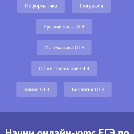
Информатика
География
Русский язык ОГЭ
Математика ОГЭ
Обществознание ОГЭ
Химия ОГЭ
Биология ОГЭ
Начни онлайн-курс ЕГЭ по