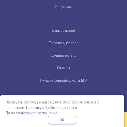
Варианты
Банк заданий
Перевод баллов
Сочинение ЕГЭ
Отзывы
Лучшие онлайн-школы ЕГЭ
Пользуясь сайтом, вы разрешаете сбор cookie-файлов и
принимаете
Политику обработки данных
и
Пользовательское соглашение
.
Бесплатная летняя школа
OK
ПОДРОБНЕЕ
ПРОВЕДИ ЭТО ЛЕТО С ПОЛЬЗОЙ